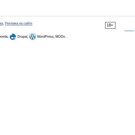
ка
,
Реклама на сайте
18+
omla,
Drupal,
WordPress, MODx.