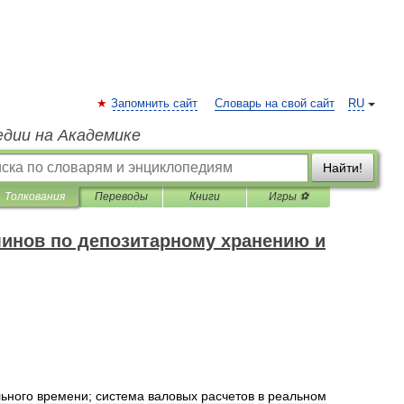
Запомнить сайт
Словарь на свой сайт
RU
едии на Академике
Найти!
Толкования
Переводы
Книги
Игры ⚽
минов по депозитарному хранению и
ьного
времени
;
система
валовых
расчетов
в
реальном