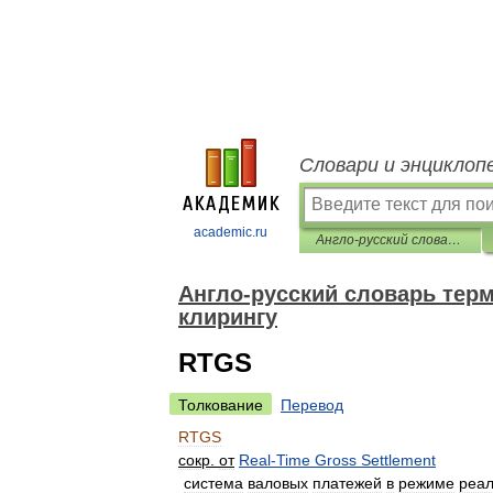
Словари и энциклоп
academic.ru
Англо-русский словарь терминов по депозитарному хранению и клирингу
Англо-русский словарь тер
клирингу
RTGS
Толкование
Перевод
RTGS
сокр
.
от
Real
-
Time
Gross
Settlement
система
валовых
платежей
в
режиме
реал