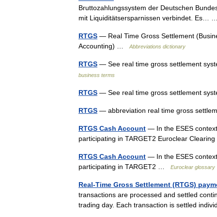
Bruttozahlungssystem der Deutschen Bundesb
mit Liquiditätsersparnissen verbindet. Es
RTGS
— Real Time Gross Settlement (Busine
Accounting) …
Abbreviations dictionary
RTGS
— See real time gross settlement sys
business terms
RTGS
— See real time gross settlement s
RTGS
— abbreviation real time gross sett
RTGS Cash Account
— In the ESES context,
participating in TARGET2 Euroclear Clearin
RTGS Cash Account
— In the ESES context,
participating in TARGET2 …
Euroclear glossary
Real-Time Gross Settlement (RTGS) paym
transactions are processed and settled continu
trading day. Each transaction is settled ind