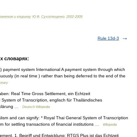
ранению
и
клирингу
.
Ю
.
Ф
.
Сухоплещенко
.
2002
-
2009
.
Rule 13d-3
х словарях:
 payment system International A payment system through which
ously (in real time ) rather than being deferred to the end of the
ionary
n: Real Time Gross Settlement, ein Echtzeit
System of Transcription, englisch für Thailändisches
fsklärung …
Deutsch Wikipedia
lism and can signify: * Royal Thai General System of Transcription
 for settling transactions of financial institutions …
Wikipedia
ement. 1. Begriff und Entwicklung: RTGS Plus ist das Echtzeit