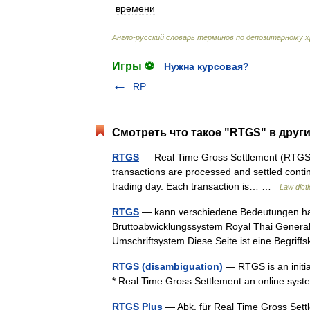
времени
Англо
-
русский
словарь
терминов
по
депозитарному
х
Игры ⚽
Нужна курсовая?
RP
Смотреть что такое "RTGS" в други
RTGS
— Real Time Gross Settlement (RTGS)
transactions are processed and settled continu
trading day. Each transaction is… …
Law dict
RTGS
— kann verschiedene Bedeutungen habe
Bruttoabwicklungssystem Royal Thai General 
Umschriftsystem Diese Seite ist eine Begrif
RTGS (disambiguation)
— RTGS is an initia
* Real Time Gross Settlement an online system
RTGS Plus
— Abk. für Real Time Gross Settl